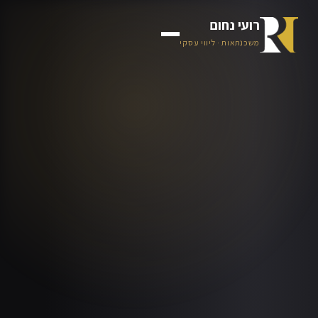
רועי נחום
משכנתאות · ליווי עסקי