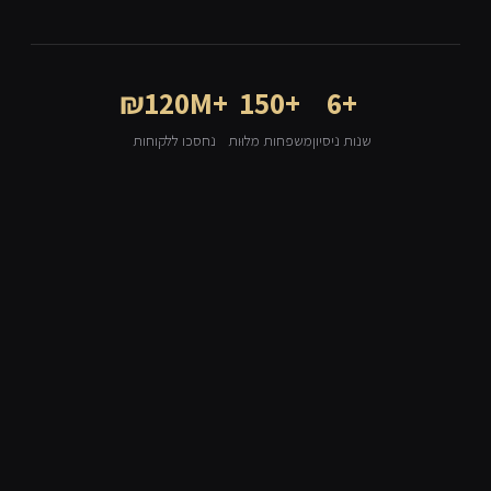
₪120M+
150+
6+
שנות ניסיון
משפחות מלוּות
נחסכו ללקוחות