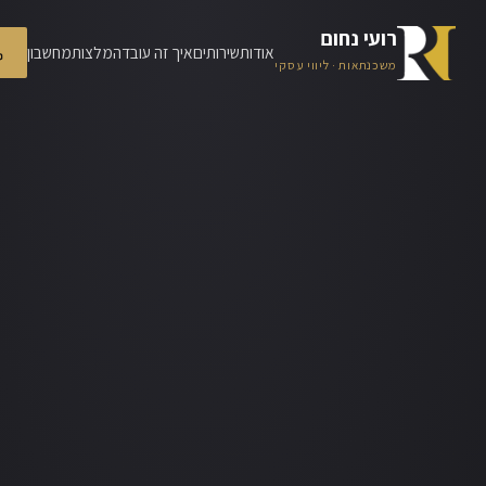
רועי נחום
אודות
שירותים
איך זה עובד
המלצות
מחשבון
משכנתאות · ליווי עסקי