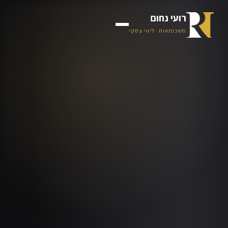
רועי נחום
משכנתאות · ליווי עסקי