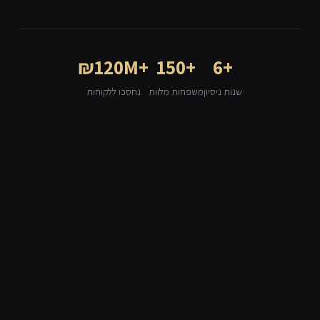
₪120M+
150+
6+
שנות ניסיון
משפחות מלוּות
נחסכו ללקוחות